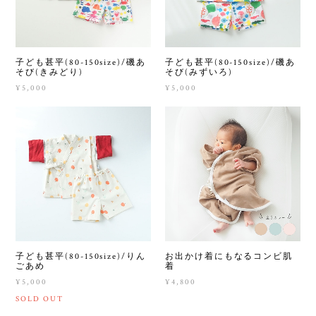
子ども甚平(80-150size)/磯あ
子ども甚平(80-150size)/磯あ
そび(きみどり)
そび(みずいろ)
¥5,000
¥5,000
子ども甚平(80-150size)/りん
お出かけ着にもなるコンビ肌
ごあめ
着
¥5,000
¥4,800
SOLD OUT