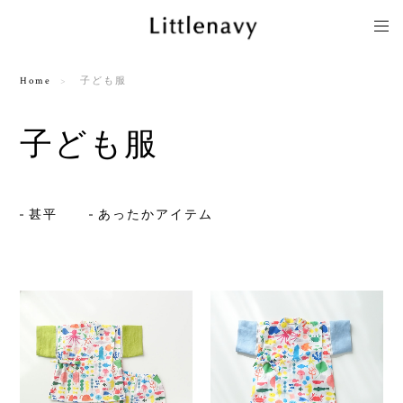
Home
子ども服
子ども服
甚平
あったかアイテム