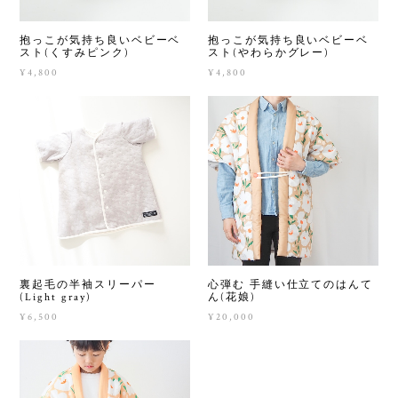
抱っこが気持ち良いベビーベ
抱っこが気持ち良いベビーベ
スト(くすみピンク)
スト(やわらかグレー)
¥4,800
¥4,800
裏起毛の半袖スリーパー
心弾む 手縫い仕立てのはんて
(Light gray)
ん(花娘)
¥6,500
¥20,000