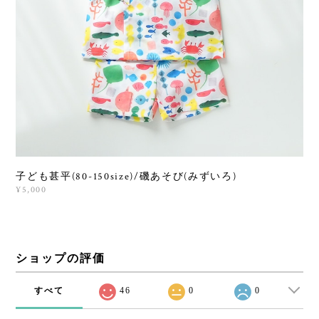
子ども甚平(80-150size)/磯あそび(みずいろ)
¥5,000
ショップの評価
すべて
46
0
0