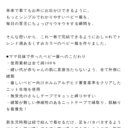
単体で着てもお外にお出かけできるように。
もっとシンプルでわかりやすいベビー服を。
毎日の育児にちょっぴりウキウキする瞬間を。
そんな想いから、これ一枚で完結できるようにおしゃれでト
レンド感あるくすみカラーのベビー服を作りました。
■ママ目線で作ったベビー服へのこだわり
・使用素材は全て綿100％
・縫い代が赤ちゃんの肌に直接当たらないよう、全て外側に
縫製
・厳しいベビー向けホルムアルデヒド審査基準をクリアした
ニット生地を使用
・無蛍光のさらしテープでキュッと縛りやすい
・縫製が難しい伸縮性のあるニットテープで縁取り。肌触り
を最優先！
新生児時期は紐で結んで着せるだけ。足をバタバタするよう