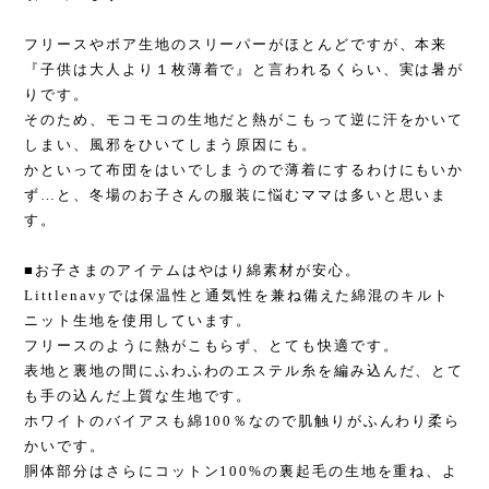
フリースやボア生地のスリーパーがほとんどですが、本来
『子供は大人より１枚薄着で』と言われるくらい、実は暑が
りです。
そのため、モコモコの生地だと熱がこもって逆に汗をかいて
しまい、風邪をひいてしまう原因にも。
かといって布団をはいでしまうので薄着にするわけにもいか
ず…と、冬場のお子さんの服装に悩むママは多いと思いま
す。
■お子さまのアイテムはやはり綿素材が安心。
Littlenavyでは保温性と通気性を兼ね備えた綿混のキルト
ニット生地を使用しています。
フリースのように熱がこもらず、とても快適です。
表地と裏地の間にふわふわのエステル糸を編み込んだ、とて
も手の込んだ上質な生地です。
ホワイトのバイアスも綿100％なので肌触りがふんわり柔ら
かいです。
胴体部分はさらにコットン100%の裏起毛の生地を重ね、よ