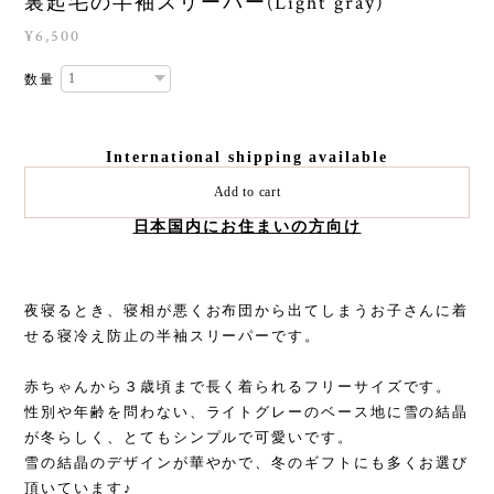
裏起毛の半袖スリーパー(Light gray)
¥6,500
数量
International shipping available
Add to cart
日本国内にお住まいの方向け
夜寝るとき、寝相が悪くお布団から出てしまうお子さんに着
せる寝冷え防止の半袖スリーパーです。
赤ちゃんから３歳頃まで長く着られるフリーサイズです。
性別や年齢を問わない、ライトグレーのベース地に雪の結晶
が冬らしく、とてもシンプルで可愛いです。
雪の結晶のデザインが華やかで、冬のギフトにも多くお選び
頂いています♪