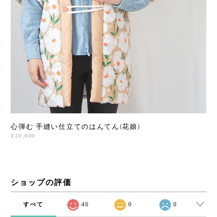
心弾む 手縫い仕立てのはんてん(花娘)
¥20,000
ショップの評価
すべて
46
0
0