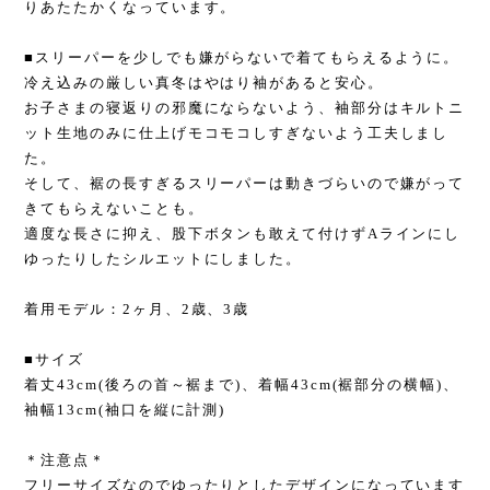
りあたたかくなっています。
■スリーパーを少しでも嫌がらないで着てもらえるように。
冷え込みの厳しい真冬はやはり袖があると安心。
お子さまの寝返りの邪魔にならないよう、袖部分はキルトニ
ット生地のみに仕上げモコモコしすぎないよう工夫しまし
た。
そして、裾の長すぎるスリーパーは動きづらいので嫌がって
きてもらえないことも。
適度な長さに抑え、股下ボタンも敢えて付けずAラインにし
ゆったりしたシルエットにしました。
着用モデル：2ヶ月、2歳、3歳
■サイズ
着丈43cm(後ろの首～裾まで)、着幅43cm(裾部分の横幅)、
袖幅13cm(袖口を縦に計測)
＊注意点＊
フリーサイズなのでゆったりとしたデザインになっています