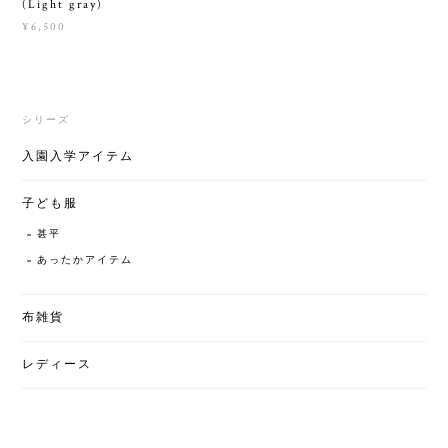
(Light gray)
¥6,500
シリーズ
入園入学アイテム
子ども服
甚平
あったかアイテム
布雑貨
レディース