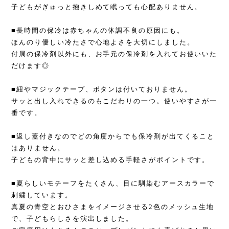
子どもがぎゅっと抱きしめて眠っても心配ありません。
■長時間の保冷は赤ちゃんの体調不良の原因にも。
ほんのり優しい冷たさで心地よさを大切にしました。
付属の保冷剤以外にも、お手元の保冷剤を入れてお使いいた
だけます◎
■紐やマジックテープ、ボタンは付いておりません。
サッと出し入れできるのもこだわりの一つ。使いやすさが一
番です。
■返し蓋付きなのでどの角度からでも保冷剤が出てくること
はありません。
子どもの背中にサッと差し込める手軽さがポイントです。
■夏らしいモチーフをたくさん、目に馴染むアースカラーで
刺繍しています。
真夏の青空とおひさまをイメージさせる2色のメッシュ生地
で、子どもらしさを演出しました。