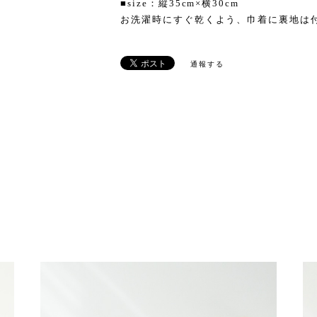
■size：縦35cm×横30cm
お洗濯時にすぐ乾くよう、巾着に裏地は
通報する