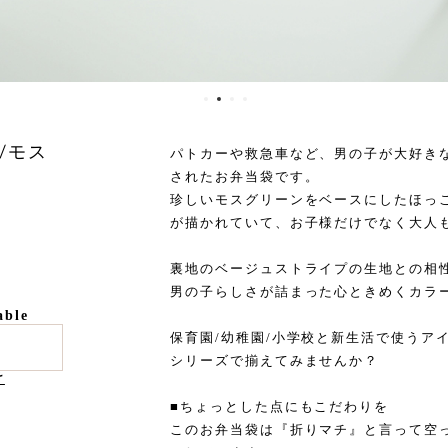
/モス
パトカーや救急車など、男の子が大好きな
されたお弁当袋です。
珍しいモスグリーンをベースにしたほっ
が描かれていて、お子様だけでなく大人
裏地のベージュストライプの生地との相
男の子らしさが詰まった心ときめくカラ
able
保育園/幼稚園/小学校と新生活で使うア
シリーズで揃えてみませんか？
け
■ちょっとした点にもこだわりを
このお弁当袋は『折りマチ』と言って空