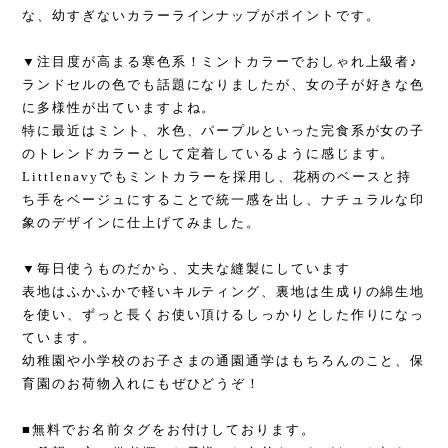
な、幼すぎないカラーラインナップがポイントです。
▼注目度が高まる寒色系！ミントカラーでおしゃれ上級者♪
ランドセルの色でも話題になりましたが、女の子が好きな色
に多様性が出ていますよね。
特に最近はミント、水色、パープルといった完食系が女の子
のトレンドカラーとして定着しているように感じます。
Littlenavyでもミントカラーを採用し、花柄のベースと持
ち手をベージュにすることで統一感を出し、ナチュラルな印
象のデザインに仕上げてみました。
▼毎日使うものだから、丈夫な縫製にしています
表地はふかふかで軽いキルティング、裏地は生成りの綿生地
を使い、ずっと長くお使い頂けるしっかりとした作りになっ
ています。
幼稚園や小学校のお子さまの通園通学はもちろんのこと、保
育園のお荷物入れにもぜひどうぞ！
■無料でお名前タグをお付けしております。